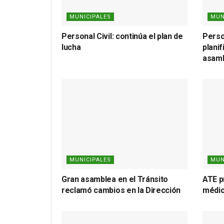
MUNICIPALES
MUN
Personal Civil: continúa el plan de
Person
lucha
plani
asamb
MUNICIPALES
MUN
Gran asamblea en el Tránsito
ATE p
reclamó cambios en la Dirección
médic