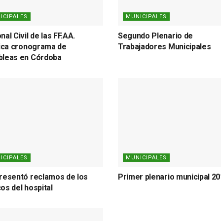
ICIPALES
MUNICIPALES
al Civil de las FF.AA.
Segundo Plenario de
fica cronograma de
Trabajadores Municipales
leas en Córdoba
ICIPALES
MUNICIPALES
resentó reclamos de los
Primer plenario municipal 2
os del hospital