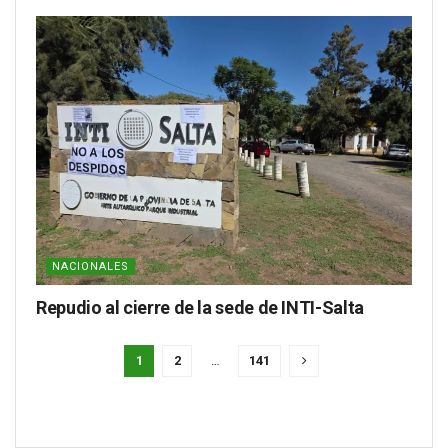
NACIONALES
Repudio al cierre de la sede de INTI-Salta
1
2
…
141