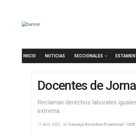
INICIO
NOTICIAS
SECCIONALES
ESTAMEN
Docentes de Jorna
Reclaman derechos laborales iguales 
extrema.
11 abril, 2022
en
Consejo Directivo Provincial - CDP