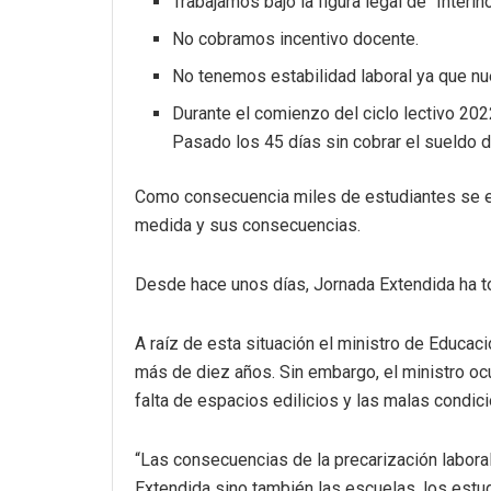
Trabajamos bajo la figura legal de “Interi
No cobramos incentivo docente.
No tenemos estabilidad laboral ya que nues
Durante el comienzo del ciclo lectivo 20
Pasado los 45 días sin cobrar el sueld
Como consecuencia miles de estudiantes se enc
medida y sus consecuencias.
Desde hace unos días, Jornada Extendida ha tom
A raíz de esta situación el ministro de Educa
más de diez años. Sin embargo, el ministro oc
falta de espacios edilicios y las malas condic
“Las consecuencias de la precarización labora
Extendida sino también las escuelas, los estud