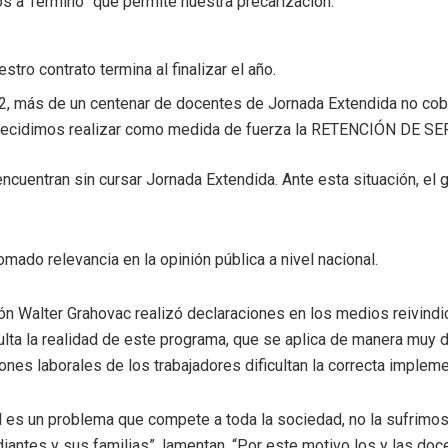
nos a Término” que permite nuestra precarización.
tro contrato termina al finalizar el año.
22, más de un centenar de docentes de Jornada Extendida no cob
o decidimos realizar como medida de fuerza la RETENCIÓN DE SE
uentran sin cursar Jornada Extendida. Ante esta situación, el 
ado relevancia en la opinión pública a nivel nacional.
ción Walter Grahovac realizó declaraciones en los medios reivin
ulta la realidad de este programa, que se aplica de manera muy 
iones laborales de los trabajadores dificultan la correcta implem
l es un problema que compete a toda la sociedad, no la sufrimo
iantes y sus familias”, lamentan. “Por este motivo los y las doc