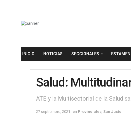
INICIO
NOTICIAS
SECCIONALES
ESTAMEN
Salud: Multitudina
ATE y la Multisectorial de la Salud s
27 septiembre, 2021
en
Provinciales
,
San Justo