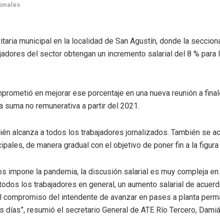
onales
taria municipal en la localidad de San Agustín, donde la seccio
ajadores del sector obtengan un incremento salarial del 8 % para
omprometió en mejorar ese porcentaje en una nueva reunión a fi
a suma no remunerativa a partir del 2021.
bién alcanza a todos los trabajadores jornalizados. También se 
pales, de manera gradual con el objetivo de poner fin a la figur
s impone la pandemia, la discusión salarial es muy compleja en 
odos los trabajadores en general, un aumento salarial de acuerdo 
 compromiso del intendente de avanzar en pases a planta perman
s días”, resumió el secretario General de ATE Río Tercero, Dami