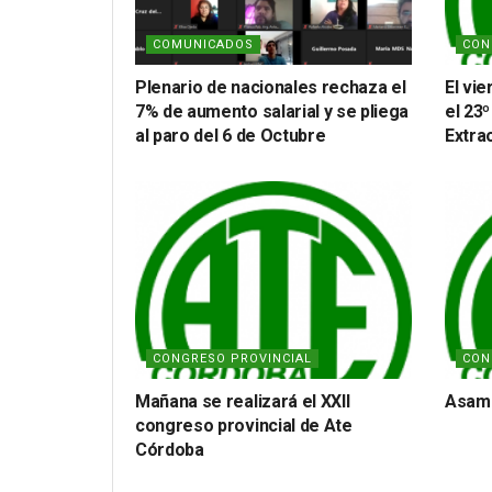
COMUNICADOS
CON
Plenario de nacionales rechaza el
El vi
7% de aumento salarial y se pliega
el 23
al paro del 6 de Octubre
Extra
CONGRESO PROVINCIAL
CON
Mañana se realizará el XXII
Asamb
congreso provincial de Ate
Córdoba