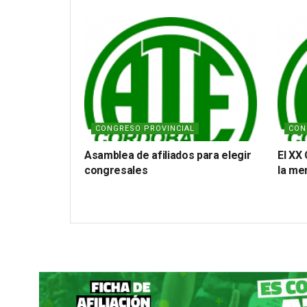
CONGRESO PROVINCIAL
CON
Asamblea de afiliados para elegir
El XX
congresales
la me