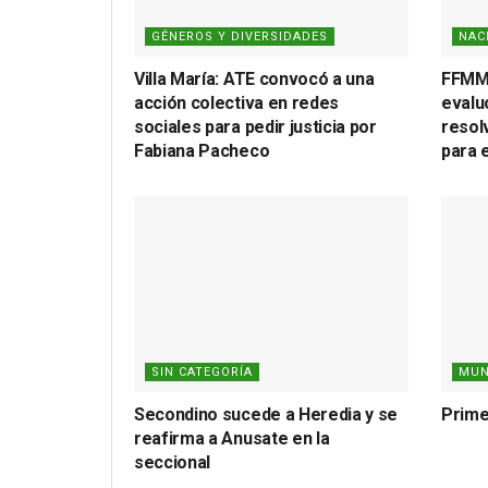
GÉNEROS Y DIVERSIDADES
NAC
Villa María: ATE convocó a una
FFMM:
acción colectiva en redes
evaluó
sociales para pedir justicia por
resol
Fabiana Pacheco
para 
SIN CATEGORÍA
MUN
Secondino sucede a Heredia y se
Prime
reafirma a Anusate en la
seccional