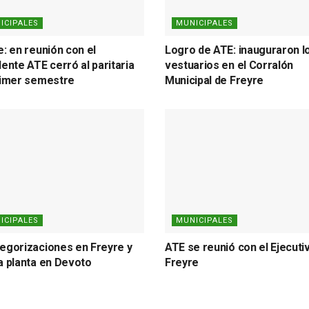
ICIPALES
MUNICIPALES
e: en reunión con el
Logro de ATE: inauguraron l
dente ATE cerró al paritaria
vestuarios en el Corralón
rimer semestre
Municipal de Freyre
ICIPALES
MUNICIPALES
egorizaciones en Freyre y
ATE se reunió con el Ejecuti
a planta en Devoto
Freyre