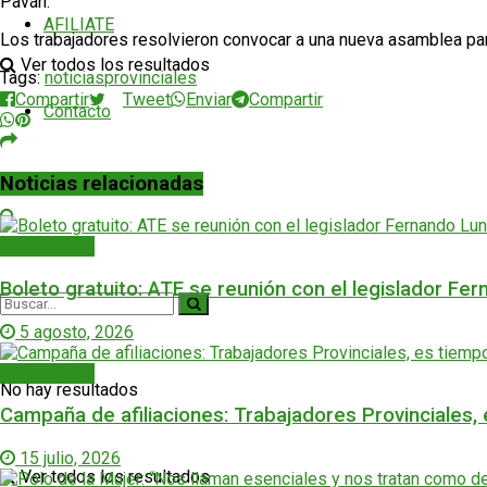
Paván.
AFILIATE
Los trabajadores resolvieron convocar a una nueva asamblea par
Ver todos los resultados
Tags:
noticias
provinciales
Compartir
Tweet
Enviar
Compartir
Contacto
Noticias relacionadas
Provinciales
Boleto gratuito: ATE se reunión con el legislador Fe
5 agosto, 2026
Provinciales
No hay resultados
Campaña de afiliaciones: Trabajadores Provinciales,
15 julio, 2026
Ver todos los resultados