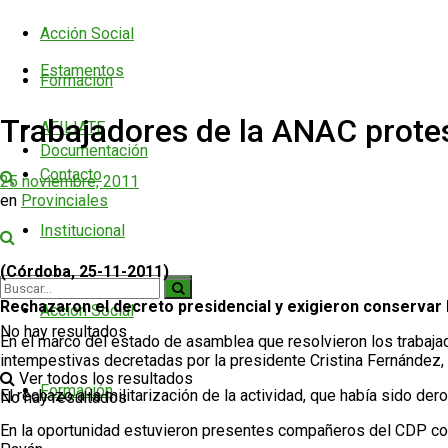
Acción Social
Estamentos
Formación
Trabajadores de la ANAC prote
AFILIATE
Documentación
Contacto
25 noviembre, 2011
en
Provinciales
Institucional
(Córdoba, 25-11-2011)
Rechazaron el decreto presidencial y exigieron conservar 
Acción Social
No hay resultados
En el marco del estado de asamblea que resolvieron los trabajado
intempestivas decretadas por la presidente Cristina Fernández,
Ver todos los resultados
Formación
El rechazo a la militarización de la actividad, que había sido de
No hay resultados
En la oportunidad estuvieron presentes compañeros del CDP como 