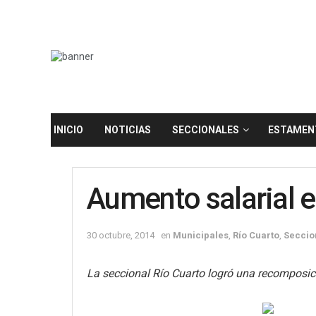
INICIO
NOTICIAS
SECCIONALES
ESTAMEN
Aumento salarial e
30 octubre, 2014
en
Municipales
,
Río Cuarto
,
Seccio
La seccional Río Cuarto logró una recomposici