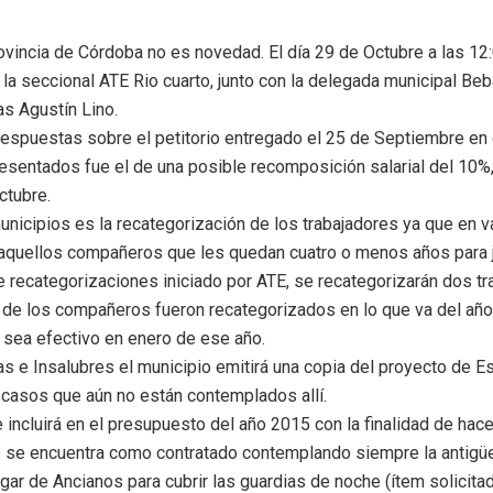
rovincia de Córdoba no es novedad. El día 29 de Octubre a las 12
la seccional ATE Rio cuarto, junto con la delegada municipal Be
as Agustín Lino.
 respuestas sobre el petitorio entregado el 25 de Septiembre en
resentados fue el de una posible recomposición salarial del 10%
ctubre.
nicipios es la recategorización de los trabajadores ya que en v
quellos compañeros que les quedan cuatro o menos años para jub
e recategorizaciones iniciado por ATE, se recategorizarán dos 
o de los compañeros fueron recategorizados en lo que va del año
 sea efectivo en enero de ese año.
 e Insalubres el municipio emitirá una copia del proyecto de Est
s casos que aún no están contemplados allí.
incluirá en el presupuesto del año 2015 con la finalidad de hace
e encuentra como contratado contemplando siempre la antigüed
ar de Ancianos para cubrir las guardias de noche (ítem solicitado