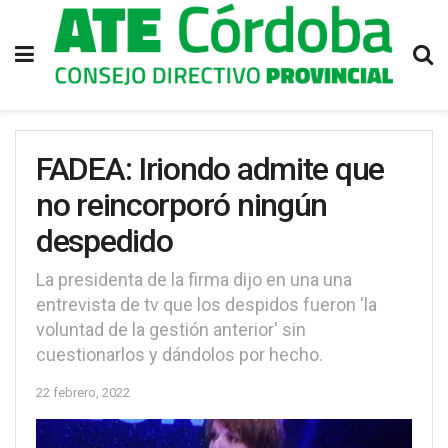
FADEA: Iriondo admite que
no reincorporó ningún
despedido
La presidenta de la firma dijo en una una
entrevista de tv que los despidos fueron 'la
voluntad de la gestión anterior' sin
cuestionarlos y dándolos por hecho.
22 febrero, 2022