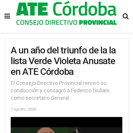
A un año del triunfo de la la
lista Verde Violeta Anusate
en ATE Córdoba
El Consejo Directivo Provincial renovó su
conducción y consagró a Federico Giuliani
como secretario General.
7 agosto, 2020
Reproductor
de