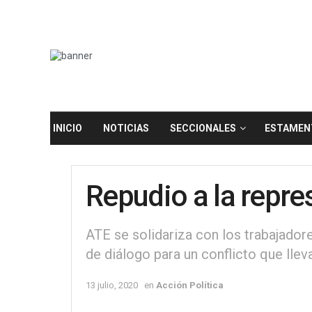
INICIO
NOTICIAS
SECCIONALES
ESTAMEN
Repudio a la repre
ATE se solidariza con los trabajadore
de diálogo para un conflicto que lleva
13 julio, 2020
en
Acción Política