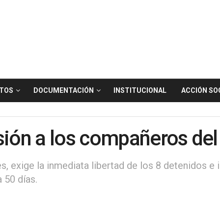
TOS
DOCUMENTACIÓN
INSTITUCIONAL
ACCIÓN SO
sión a los compañeros del
s, exige la inmediata libertad de los 8 detenidos e i
 50 días.