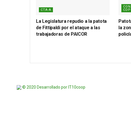
CON
CTA-A
CDP
La Legislatura repudio a la patota
Patota
de Fittipaldi por el ataque a las
la zon
trabajadoras de PAICOR
polic
© 2020 Desarrollado por IT10coop