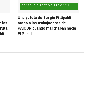
CONSEJO DIRECTIVO PROVINCIAL -
CDP
Una patota de Sergio Fittipaldi
n las
atacó a las trabajadoras de
rutal
PAICOR cuando marchaban hacía
ldi
El Panal