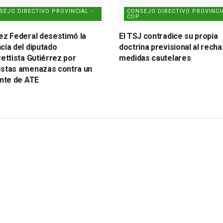
SEJO DIRECTIVO PROVINCIAL -
CONSEJO DIRECTIVO PROVINCIA
CDP
ez Federal desestimó la
El TSJ contradice su propia
cia del diputado
doctrina previsional al rech
rettista Gutiérrez por
medidas cautelares
stas amenazas contra un
ente de ATE