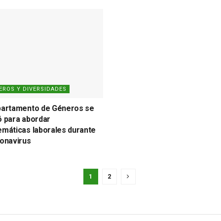
EROS Y DIVERSIDADES
partamento de Géneros se
ó para abordar
emáticas laborales durante
ronavirus
1
2