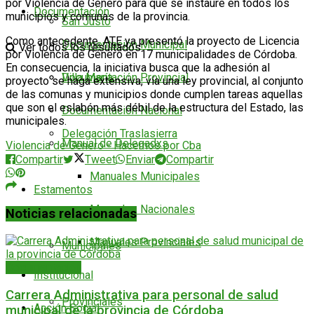
por Violencia de Género para que se instaure en todos los
Documentación
municipios y comunas de la provincia.
San Justo
Como antecedente, ATE ya presentó la proyecto de Licencia
Documentación Municipal
Ver todos los resultados
por Violencia de Género en 17 municipalidades de Córdoba.
En consecuencia, la iniciativa busca que la adhesión al
Documentación Provincial
Villa María
proyecto se haga extensiva, vía una ley provincial, al conjunto
de las comunas y municipios donde cumplen tareas aquellas
que son el eslabón más débil de la estructura del Estado, las
Documentación Nacional
municipales.
Delegación Traslasierra
Manual de Delegadxs
Violencia de Genero - Hacemos por Cba
Compartir
Tweet
Enviar
Compartir
Manuales Municipales
Estamentos
Manuales Nacionales
Noticias relacionadas
Manuales Provinciales
Municipales
Documentación
Institucional
Carrera Administrativa para personal de salud
Provinciales
Acción Social
municipal de la provincia de Córdoba