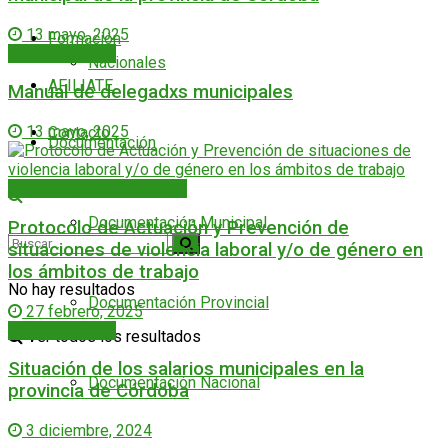
13 mayo, 2025
Formación
Documentación
Nacionales
AFILIATE
Manual de delegadxs municipales
13 mayo, 2025
Contacto
Documentación
Documentación Municipal
Documentación Municipal
Protocolo de Actuación y Prevención de
situaciones de violencia laboral y/o de género en
los ámbitos de trabajo
No hay resultados
Documentación Provincial
27 febrero, 2025
Documentación
Ver todos los resultados
Situación de los salarios municipales en la
Documentación Nacional
provincia de Córdoba
3 diciembre, 2024