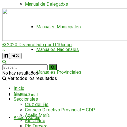
Manual de Delegadxs
Manuales Municipales
© 2020 Desarrollado por IT10coop
Manuales Nacionales
Manuales Provinciales
No hay resultados
Ver todos los resultados
Inicio
Noticias
Institucional
Seccionales
Cruz del Eje
Consejo Directivo Provincial – CDP
Adelia María
Acción Social
Río Cuarto
Río Tercero