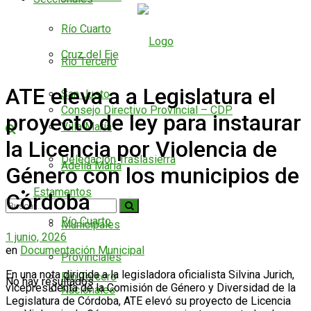
Río Cuarto
Cruz del Eje
Río Tercero
ATE eleva a a Legislatura el
San Justo
Consejo Directivo Provincial – CDP
proyecto de ley para instaurar
Villa María
la Licencia por Violencia de
Delegación Traslasierra
Adelia María
Género con los municipios de
Estamentos
Córdoba
Río Cuarto
Municipales
1 junio, 2026
en
Documentación Municipal
Provinciales
En una nota dirigida a la legisladora oficialista Silvina Jurich,
Río Tercero
No hay resultados
vicepresidenta de la Comisión de Género y Diversidad de la
Nacionales
Legislatura de Córdoba, ATE elevó su proyecto de Licencia