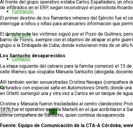
Al frente del grupo operativo estaba Carlos Españadero, un ofic
de infiltrados en el ERP, según reconstruyó el periodista Ricard
Formación
El primer destino de los flamantes rehenes del Ejército fue el 
interrogar a niños y niñas para arrancarles información que permi
El derrotero de las víctimas siguió por el Pozo de Quilmes, pero
AFILIATE
barrio de Flores, siempre con el objetivo de atrapar el jefe guerr
grupo a la Embajada de Cuba, donde estuvieron más de un año h
Los Santucho desaparecidos
Contacto
La etapa siguiente del calvario para la familia comenzó el 13 de
calle Warnes que ocupaba Manuela Santucho (abogada, docente) 
Allí también serían secuestradas Cristina Navajas (compañera d
torturados con especial saña en Automotores Orletti, donde una 
en Orletti sumergió una y otra vez a Carlos en un tanque de agua
Cristina y Manuela fueron trasladadas al centro clandestino Pr
1976 fue el operativo en Villa Martelli en el que acribillaron a
última compañera de Santucho, quien continúa desaparecida.
Fuente: Equipo de Comunicación de la CTA-A Córdoba; ww