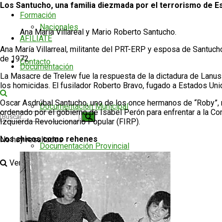
Los Santucho, una familia diezmada por el terrorismo de E
Formación
Nacionales
Ana María Villareal y Mario Roberto Santucho.
AFILIATE
Ana María Villarreal, militante del PRT-ERP y esposa de Santucho
de 1972.
Contacto
Documentación
La Masacre de Trelew fue la respuesta de la dictadura de Lanus
los homicidas. El fusilador Roberto Bravo, fugado a Estados Unid
Oscar Asdrúbal Santucho, uno de los once hermanos de “Roby”, 
Documentación Municipal
ordenado por el gobierno de Isabel Perón para enfrentar a la 
Izquierda Revolucionario Popular (FIRP).
Los chicos como rehenes
No hay resultados
Documentación Provincial
Ver todos los resultados
Documentación Nacional