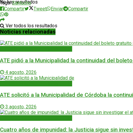
No hay resultados
Tags:
Santucho
Compartir
Tweet
Enviar
Compartir
Ver todos los resultados
Noticias relacionadas
Consejo Directivo Provincial - CDP
ATE pidió a la Municipalidad la continuidad del bolet
4 agosto, 2026
Consejo Directivo Provincial - CDP
ATE solicitó a la Municipalidad de Córdoba la contin
3 agosto, 2026
Consejo Directivo Provincial - CDP
Cuatro años de impunidad: la Justicia sigue sin inve