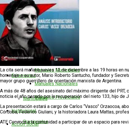
Documentación
San Justo
Documentación Municipal
Ver todos los resultados
Documentación Provincial
Villa María
Documentación Nacional
Delegación Traslasierra
Manual de Delegadxs
La cita será mañana jueves 12 de diciembre a las 19 horas en nu
Manuales Municipales
homenaje a su autor, Mario Roberto Santucho, fundador y Secreta
Estamentos
mayor grupo guerrillero de orientación marxista de Argentina.
Manuales Nacionales
A más de 48 años del asesinato del máximo dirigente del PRT, c
noticia el año pasado por la recuperación del nieto 133, hijo de J
Manuales Provinciales
Municipales
La presentación estará a cargo de Carlos “Vasco” Orzaocoa, abog
Institucional
Córdoba, Federico Giuliani, y la historiadora Laura Mattas, prof
Provinciales
ATE Convoca a la comunidad a participar de un espacio para revi
Acción Social