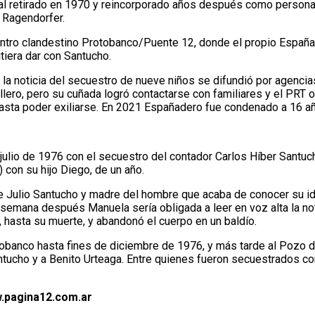
ial retirado en 1970 y reincorporado años después como personal 
o Ragendorfer.
centro clandestino Protobanco/Puente 12, donde el propio España
tiera dar con Santucho.
 la noticia del secuestro de nueve niños se difundió por agencia
illero, pero su cuñada logró contactarse con familiares y el PRT o
asta poder exiliarse. En 2021 Españadero fue condenado a 16 añ
 julio de 1976 con el secuestro del contador Carlos Híber Santuc
con su hijo Diego, de un año.
e Julio Santucho y madre del hombre que acaba de conocer su ide
semana después Manuela sería obligada a leer en voz alta la not
, hasta su muerte, y abandonó el cuerpo en un baldío.
otobanco hasta fines de diciembre de 1976, y más tarde al Pozo 
 Santucho y a Benito Urteaga. Entre quienes fueron secuestrados 
w.pagina12.com.ar