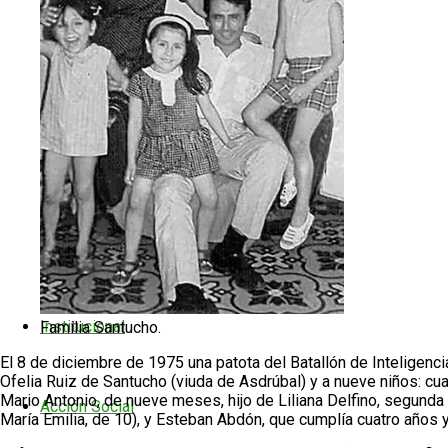
Manual de Delegadxs
Manuales Municipales
Manuales Nacionales
Manuales Provinciales
Institucional
Familia Santucho.
El 8 de diciembre de 1975 una patota del Batallón de Inteligenc
Ofelia Ruiz de Santucho (viuda de Asdrúbal) y a nueve niños: cuat
Mario Antonio, de nueve meses, hijo de Liliana Delfino, segunda 
Acción Social
María Emilia, de 10), y Esteban Abdón, que cumplía cuatro años y e