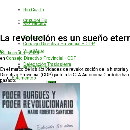
Río Cuarto
Cruz del Eje
Río Tercero
La revolución es un sueño ete
San Justo
Consejo Directivo Provincial – CDP
Villa María
11 diciembre, 2024
en
Consejo Directivo Provincial - CDP
Delegación Traslasierra
Adelia María
En el marco de las actividades de revalorización de la historia 
Directivo Provincial (CDP) junto a la CTA Autónoma Córdoba han 
Estamentos
pasado.
Río Cuarto
Municipales
Provinciales
Río Tercero
No hay resultados
Nacionales