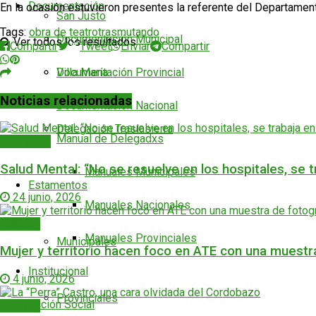
Documentación
En la ocasión estuvieron presentes la referente del Departamen
San Justo
Tags:
obra de teatro
trasmutando
Documentación Municipal
Ver todos los resultados
Compartir
Tweet
Enviar
Compartir
Documentación Provincial
Villa María
Noticias relacionadas
Documentación Nacional
Delegación Traslasierra
Manual de Delegadxs
Río Cuarto
Salud Mental: “No se resuelve en los hospitales, se 
Manuales Municipales
Estamentos
24 junio, 2026
Manuales Nacionales
Culturas
Manuales Provinciales
Municipales
Mujer y territorio hacen foco en ATE con una muestra 
Institucional
4 junio, 2026
Provinciales
Acción Social
Culturas