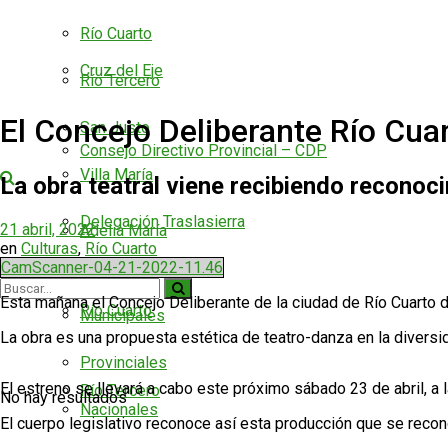
Río Cuarto
Cruz del Eje
Río Tercero
El Concejo Deliberante Río Cuar
San Justo
Consejo Directivo Provincial – CDP
Villa María
La obra teatral viene recibiendo reconoci
Delegación Traslasierra
21 abril, 2022
Adelia María
en
Culturas
,
Río Cuarto
CamScanner-04-21-2022-11.46
Estamentos
Esta mañana el Concejo Deliberante de la ciudad de Río Cuarto dec
Río Cuarto
Municipales
La obra es una propuesta estética de teatro-danza en la diversida
Provinciales
El estreno se llevará a cabo este próximo sábado 23 de abril, a l
Río Tercero
No hay resultados
Nacionales
El cuerpo legislativo reconoce así esta producción que se recon