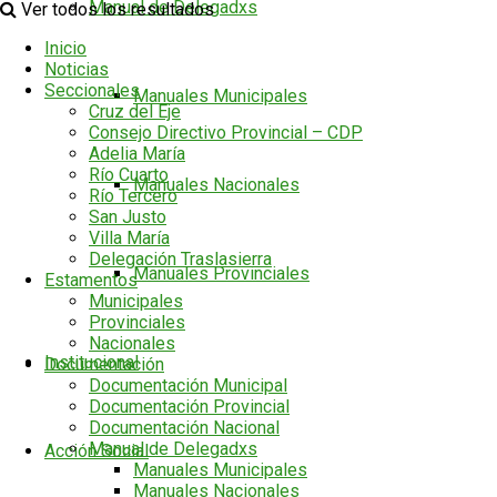
Manual de Delegadxs
Ver todos los resultados
Inicio
Noticias
Seccionales
Manuales Municipales
Cruz del Eje
Consejo Directivo Provincial – CDP
Adelia María
Río Cuarto
Manuales Nacionales
Río Tercero
San Justo
Villa María
Delegación Traslasierra
Manuales Provinciales
Estamentos
Municipales
Provinciales
Nacionales
Institucional
Documentación
Documentación Municipal
Documentación Provincial
Documentación Nacional
Manual de Delegadxs
Acción Social
Manuales Municipales
Manuales Nacionales