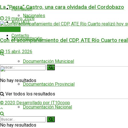
La “Perra” Castro, una cara olvidada del Cordobazo
Formación
Nacionales
29 mayo, 2026
AFILIATE
Río Cuarto
Contacto
Documentación
Con el acompañamiento del CDP, ATE Río Cuarto real
15 abril, 2026
Documentación Municipal
No hay resultados
Documentación Provincial
Ver todos los resultados
© 2020 Desarrollado por IT10coop
Documentación Nacional
No hay resultados