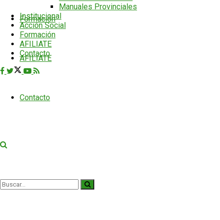
Manuales Provinciales
Institucional
Formación
Acción Social
Formación
AFILIATE
Contacto
AFILIATE
Contacto