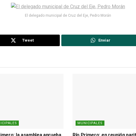
El delegado municipal de Cruz del Eje, Pedro Morán
Tweet
Enviar
ICIPALES
MUNICIPALES
rimero: la asamblea aprueba
Río Primero: en reunión parit