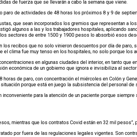
edidas de fuerza que se llevarán a cabo la semana que viene.
evo paro de actividades de 48 horas los próximos 8 y 9 de septie
ustas, que sean incorporados los gremios que representan a los
stigó algunos a las y los trabajadores hospitales, aplicando sa
e los sectores de entre 1500 y 1900 pesos lo absorbió esos de
 los recibos que no solo vinieron descuentos por día de paro, 
e el clima fue muy tenso en los hospitales, no solo porque los
 concentraciones en algunas ciudades del interior, en tanto que 
ión económica de un gobierno que ignora e invisibiliza al sector
8 horas de paro, con concentración el miércoles en Colón y Gener
a situación porque está en juego la subsistencia del personal d
 inconveniente para la atención de un paciente porque siempre s
sos, mientras que los contratos Covid están en 32 mil pesos”, pr
tratado por fuera de las regulaciones legales vigentes. Son cont