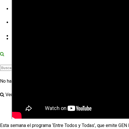
Formación
Nacionales
AFILIATE
Contacto
Documentación
Documentación Municipal
No hay resultados
Documentación Provincial
Ver todos los resultados
Documentación Nacional
Esta semana el programa ‘Entre Todos y Todas’, que emite GEN Fm