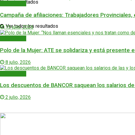
No hay resultados
Provinciales
Campaña de afiliaciones: Trabajadores Provinciales,
Ver todos los resultados
15 julio, 2026
Provinciales
Polo de la Mujer: ATE se solidariza y está presente 
8 julio, 2026
Provinciales
Los descuentos de BANCOR saquean los salarios de l
2 julio, 2026