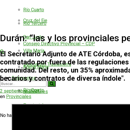
Río Cuarto
Cruz del Eje
Río Tercero
Durán: “las y los provinciales 
San Justo
Consejo Directivo Provincial – CDP
Villa María
El Secretario Adjunto de ATE Córdoba, esp
contratado por fuera de las regulaciones
Delegación Traslasierra
Adelia María
comunidad. Del resto, un 35% aproximada
becarios y contratos de diversa índole".
Estamentos
Río Cuarto
2 septiembre, 2021
Municipales
en
Provinciales
Provinciales
Río Tercero
No hay resultados
Nacionales