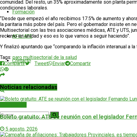
comunidad. Del resto, un 35% aproximadamente son planta permane
condiciones laborales.
Formación
“Desde que empezó el año recibimos 17.5% de aumento y ahora s
la paritaria más pobre del país. Pero el gobernador insiste en 
Multisectorial con las tres asociaciones médicas, ATE y UTS, ju
reclamo en unidad y eso es lo que vamos a seguir haciendo”.
AFILIATE
Y finalizó apuntando que “comparando la inflación interanual a l
Tags:
paro multisectorial de la salud
Contacto
Compartir
Tweet
Enviar
Compartir
Noticias relacionadas
Provinciales
Boleto gratuito: ATE se reunión con el legislador Fe
5 agosto, 2026