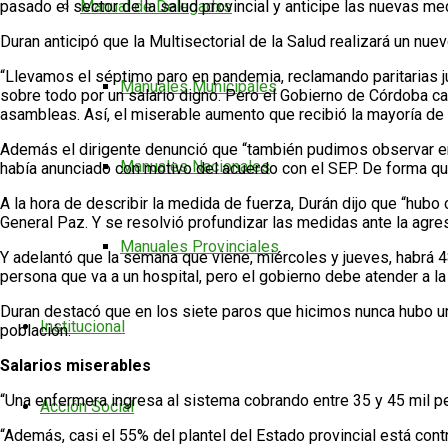
pasado el sector de la salud provincial y anticipe las nuevas m
Manual de Delegadxs
Duran anticipó que la Multisectorial de la Salud realizará un nu
“Llevamos el séptimo paro en pandemia, reclamando paritarias j
Manuales Municipales
sobre todo por un salario digno. Pero el Gobierno de Córdoba ca
asambleas. Así, el miserable aumento que recibió la mayoría d
Además el dirigente denunció que “también pudimos observar en
Manuales Nacionales
había anunciado con motivo del acuerdo con el SEP. De forma qu
A la hora de describir la medida de fuerza, Durán dijo que “hubo
General Paz. Y se resolvió profundizar las medidas ante la agres
Manuales Provinciales
Y adelantó que la semana que viene, miércoles y jueves, habrá 4
persona que va a un hospital, pero el gobierno debe atender a l
Duran destacó que en los siete paros que hicimos nunca hubo un
Institucional
población.
Salarios miserables
“Una enfermera ingresa al sistema cobrando entre 35 y 45 mil pe
Acción Social
“Además, casi el 55% del plantel del Estado provincial está con