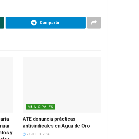
Compartir
MUNICIPALES
aria
ATE denuncia prácticas
inuar
antisindicales en Agua de Oro
tos y
27 JULIO, 2026