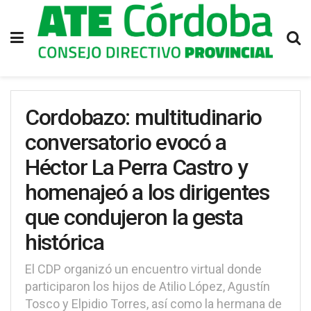
Cordobazo: multitudinario
conversatorio evocó a
Héctor La Perra Castro y
homenajeó a los dirigentes
que condujeron la gesta
histórica
El CDP organizó un encuentro virtual donde
participaron los hijos de Atilio López, Agustín
Tosco y Elpidio Torres, así como la hermana de