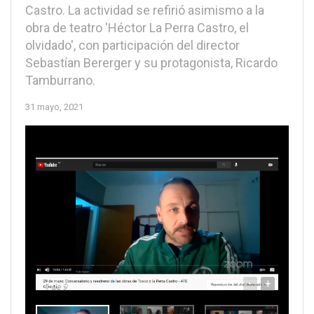
Castro. La actividad se refirió asimismo a la
obra de teatro 'Héctor La Perra Castro, el
olvidado', con participación del director
Sebastían Bererger y su protagonista, Ricardo
Tamburrano.
31 mayo, 2021
-
+
1
de 9