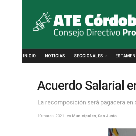
INICIO
NOTICIAS
SECCIONALES
ESTAMEN
Acuerdo Salarial e
La recomposición será pagadera en d
10 marzo, 2021
en
Municipales
,
San Justo