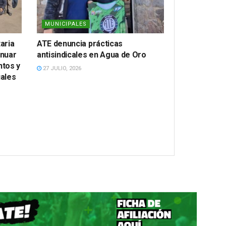
MUNICIPALES
aria
ATE denuncia prácticas
inuar
antisindicales en Agua de Oro
tos y
27 JULIO, 2026
ales