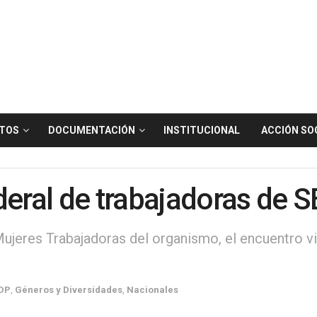
TOS
DOCUMENTACIÓN
INSTITUCIONAL
ACCIÓN SO
ederal de trabajadoras de
jeres Trabajadoras del organismo, el encuentro vi
CDP
,
Géneros y Diversidades
,
Nacionales