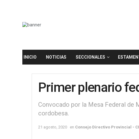
INICIO
NOTICIAS
SECCIONALES
ESTAMEN
Primer plenario f
Convocado por la Mesa Federal de Mu
cordobesa.
21 agosto, 2020
en
Consejo Directivo Provincial - 