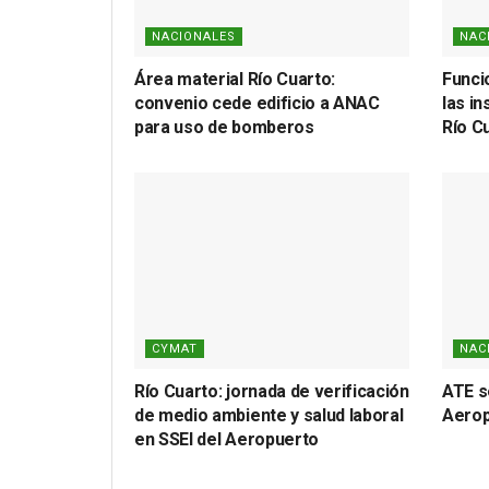
NACIONALES
NAC
Área material Río Cuarto:
Funci
convenio cede edificio a ANAC
las i
para uso de bomberos
Río C
CYMAT
NAC
Río Cuarto: jornada de verificación
ATE s
de medio ambiente y salud laboral
Aerop
en SSEI del Aeropuerto