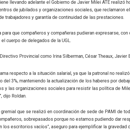
iene llevando adelante el Gobierno de Javier Milei ATE realizó h
 centros de jubilados y organizaciones sociales, que reclamaron e
e trabajadores y garantía de continuidad de las prestaciones.
ta para que compañeros y compañeras pudieran expresarse, con c
 el cuerpo de delegados de la UGL.
irectivo Provincial como Irina Silberman, César Theaux, Javier 
ma respecto a la situación salarial, ya que la patronal no real
solo del 3%, manteniendo la actualización de los haberes por deba
s y las organizaciones sociales para resistir las política de Mile
, dijo Roldan.
n gremial que se realizó en coordinación de sede de PAMI de tod
ompañeros, sobrepasados porque no estamos pudiendo dar respu
 los escritorios vacíos”, aseguro para ejemplificar la gravedad d