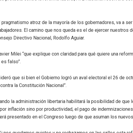
 pragmatismo atroz de la mayoría de los gobernadores, va a ser 
trabajadores. El camino que nos queda es el de ejercer nuestros 
onsejo Directivo Nacional, Rodolfo Aguiar.
 Javier Milei “que explique con claridad para qué quiere una refor
es falso”.
ideró que si bien el Gobierno logró un aval electoral el 26 de oct
 contra la Constitución Nacional”.
ndo la administración libertaria habilitará la posibilidad de que
no por inflación sino por productividad, el pago de indemnizacion
. Será presentado en el Congreso luego de que asuman los nuevos 
Si nos quedamos quietos y no rechazamos en las calles esta refo