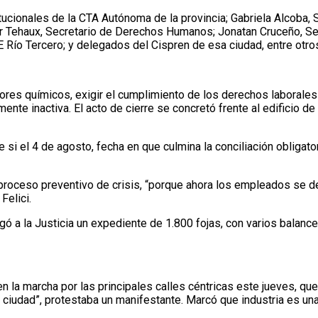
itucionales de la CTA Autónoma de la provincia; Gabriela Alcoba, 
r Tehaux, Secretario de Derechos Humanos; Jonatan Cruceño, Secr
E Río Tercero; y delegados del Cispren de esa ciudad, entre otro
bajadores químicos, exigir el cumplimiento de los derechos laboral
nte inactiva. El acto de cierre se concretó frente al edificio de
ue si el 4 de agosto, fecha en que culmina la conciliación obligat
roceso preventivo de crisis, “porque ahora los empleados se deb
Felici.
gó a la Justicia un expediente de 1.800 fojas, con varios balance
ase en la marcha por las principales calles céntricas este jueves,
a ciudad”, protestaba un manifestante. Marcó que industria es un