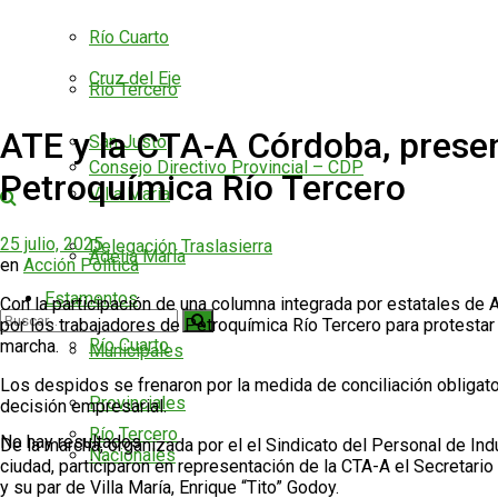
Río Cuarto
Cruz del Eje
Río Tercero
ATE y la CTA-A Córdoba, presen
San Justo
Consejo Directivo Provincial – CDP
Petroquímica Río Tercero
Villa María
25 julio, 2025
Delegación Traslasierra
Adelia María
en
Acción Política
Estamentos
Con la participación de una columna integrada por estatales de
por los trabajadores de Petroquímica Río Tercero para protestar 
Río Cuarto
marcha.
Municipales
Los despidos se frenaron por la medida de conciliación obligator
Provinciales
decisión empresarial.
Río Tercero
No hay resultados
De la marcha, organizada por el el Sindicato del Personal de In
Nacionales
ciudad, participaron en representación de la CTA-A el Secretario
y su par de Villa María, Enrique “Tito” Godoy.