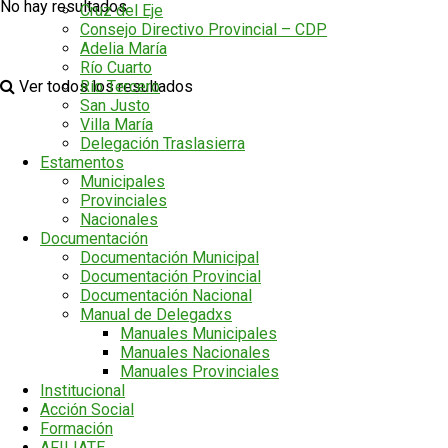
No hay resultados
Cruz del Eje
Consejo Directivo Provincial – CDP
Adelia María
Río Cuarto
Río Tercero
Ver todos los resultados
San Justo
Villa María
Delegación Traslasierra
Estamentos
Municipales
Provinciales
Nacionales
Documentación
Documentación Municipal
Documentación Provincial
Documentación Nacional
Manual de Delegadxs
Manuales Municipales
Manuales Nacionales
Manuales Provinciales
Institucional
Acción Social
Formación
AFILIATE