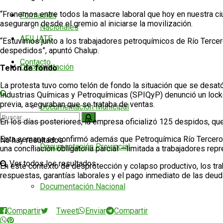
“Frenemos entre todos la masacre laboral que hoy en nuestra ciu
Formación
aseguraron desde el gremio al iniciarse la movilización.
Nacionales
AFILIATE
“Estuvimos junto a los trabajadores petroquímicos de Río Tercer
despedidos”, apuntó Chalup.
Contacto
Documentación
Telón de fondo
La protesta tuvo como telón de fondo la situación que se desató
Industrias Químicas y Petroquímicas (SPIQyP) denunció un lockou
previa, aseguraban que se trataba de ventas.
Documentación Municipal
En los días posteriores, la empresa oficializó 125 despidos, 
Esta semana se confirmó además que Petroquímica Río Tercero pr
No hay resultados
Documentación Provincial
una conciliación obligatoria parcial —limitada a trabajadores re
Ver todos los resultados
En este contexto de desprotección y colapso productivo, los trab
respuestas, garantías laborales y el pago inmediato de las deu
Documentación Nacional
Compartir
Tweet
Enviar
Compartir