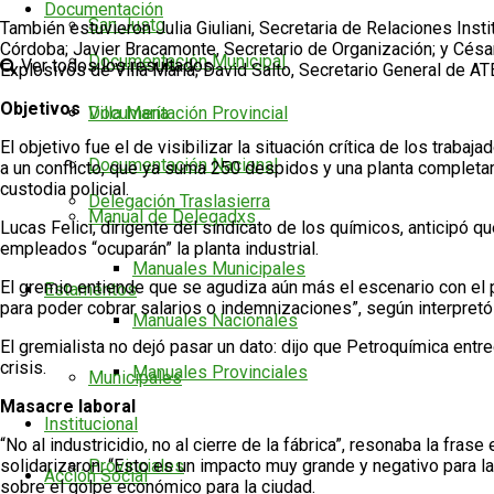
Documentación
San Justo
También estuvieron Julia Giuliani, Secretaria de Relaciones Inst
Córdoba; Javier Bracamonte, Secretario de Organización; y Césa
Documentación Municipal
Ver todos los resultados
Explosivos de Villa María; David Salto, Secretario General de AT
Objetivos
Documentación Provincial
Villa María
El objetivo fue el de visibilizar la situación crítica de los tra
Documentación Nacional
a un conflicto, que ya suma 250 despidos y una planta completame
custodia policial.
Delegación Traslasierra
Manual de Delegadxs
Lucas Felici, dirigente del sindicato de los químicos, anticipó q
empleados “ocuparán” la planta industrial.
Manuales Municipales
El gremio entiende que se agudiza aún más el escenario con el p
Estamentos
para poder cobrar salarios o indemnizaciones”, según interpretó 
Manuales Nacionales
El gremialista no dejó pasar un dato: dijo que Petroquímica entre
crisis.
Manuales Provinciales
Municipales
Masacre laboral
Institucional
“No al industricidio, no al cierre de la fábrica”, resonaba la fr
solidarizaron. “Esto es un impacto muy grande y negativo para l
Provinciales
Acción Social
sobre el golpe económico para la ciudad.