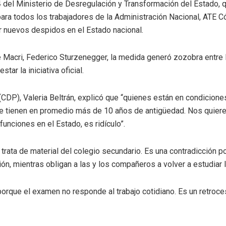
el Ministerio de Desregulación y Transformación del Estado, q
ra todos los trabajadores de la Administración Nacional, ATE C
ar nuevos despidos en el Estado nacional.
 de Macri, Federico Sturzenegger, la medida generó zozobra entre 
tar la iniciativa oficial.
 (CDP), Valeria Beltrán, explicó que “quienes están en condicion
, que tienen en promedio más de 10 años de antigüedad. Nos qui
unciones en el Estado, es ridículo”.
e trata de material del colegio secundario. Es una contradicción p
ón, mientras obligan a las y los compañeros a volver a estudiar 
rque el examen no responde al trabajo cotidiano. Es un retroce