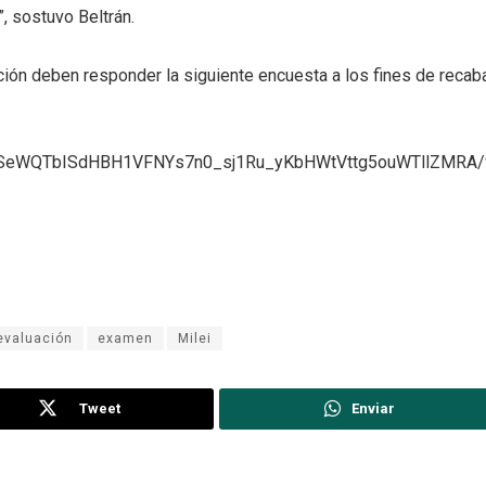
, sostuvo Beltrán.
ción deben responder la siguiente encuesta a los fines de recaba
pQLSeWQTbISdHBH1VFNYs7n0_sj1Ru_yKbHWtVttg5ouWTllZMRA/v
evaluación
examen
Milei
Tweet
Enviar