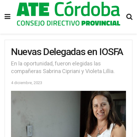
Nuevas Delegadas en IOSFA
En la oportunidad, fueron elegidas las
compañeras Sabrina Cipriani y Violeta Lillia.
4 diciembre, 2023