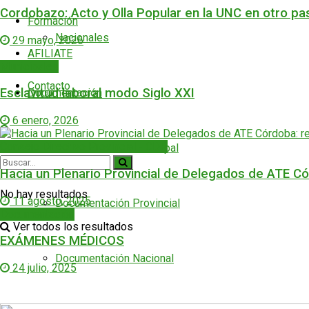
Cordobazo: Acto y Olla Popular en la UNC en otro pas
Formación
Nacionales
29 mayo, 2026
AFILIATE
Municipales
Contacto
Esclavitud laboral modo Siglo XXI
Documentación
6 enero, 2026
Consejo Directivo Provincial - CDP
Documentación Municipal
Hacia un Plenario Provincial de Delegados de ATE Có
No hay resultados
11 agosto, 2025
Documentación Provincial
Documentación
Ver todos los resultados
EXÁMENES MÉDICOS
Documentación Nacional
24 julio, 2025