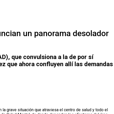
enuncian un panorama desolador
D), que convulsiona a la de por sí
vez que ahora confluyen allí las demandas
 la grave situación que atraviesa el centro de salud y todo el