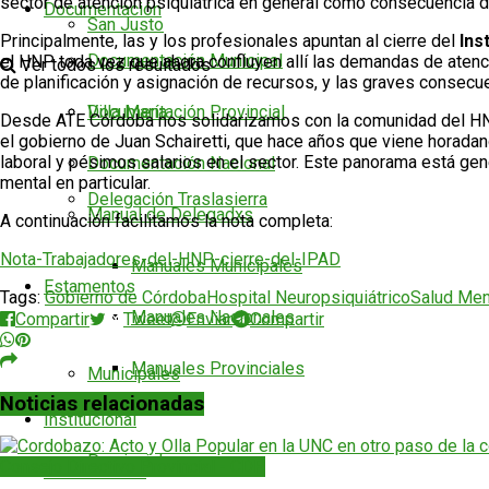
sector de atención psiquiátrica en general como consecuencia de
Documentación
San Justo
Principalmente, las y los profesionales apuntan al cierre del
Ins
Documentación Municipal
el HNP toda vez que ahora confluyen allí las demandas de atenci
Ver todos los resultados
de planificación y asignación de recursos, y las graves consecu
Documentación Provincial
Villa María
Desde ATE Córdoba nos solidarizamos con la comunidad del HNP y
el gobierno de Juan Schairetti, que hace años que viene horadan
laboral y pésimos salarios en el sector. Este panorama está ge
Documentación Nacional
mental en particular.
Delegación Traslasierra
Manual de Delegadxs
A continuación facilitamos la nota completa:
Nota-Trabajadores-del-HNP-cierre-del-IPAD
Manuales Municipales
Estamentos
Tags:
Gobierno de Córdoba
Hospital Neuropsiquiátrico
Salud Men
Manuales Nacionales
Compartir
Tweet
Enviar
Compartir
Manuales Provinciales
Municipales
Noticias relacionadas
Institucional
Provinciales
Consejo Directivo Provincial - CDP
Acción Social