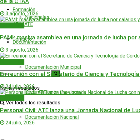
de la CTAA
Formación
3 agosto, 2026
Nacionales
AFILIATE
Nacionales
PAMI: masiva asamblea en una jornada de lucha por s
Contacto
Documentación
3 agosto, 2026
Nacionales
Documentación Municipal
En reunión con el Secretario de Ciencia y Tecnología
24 julio, 2026
No hay resultados
Documentación Provincial
Nacionales
Ver todos los resultados
Personal Civil: ATE lanza una Jornada Nacional de Lu
Documentación Nacional
24 julio, 2026