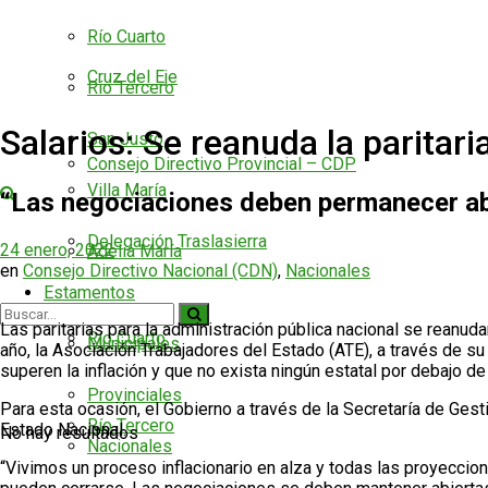
Río Cuarto
Cruz del Eje
Río Tercero
Salarios: Se reanuda la paritar
San Justo
Consejo Directivo Provincial – CDP
Villa María
“Las negociaciones deben permanecer abie
Delegación Traslasierra
24 enero, 2022
Adelia María
en
Consejo Directivo Nacional (CDN)
,
Nacionales
Estamentos
Las paritarias para la administración pública nacional se reanud
Río Cuarto
Municipales
año, la Asociación Trabajadores del Estado (ATE), a través de su
superen la inflación y que no exista ningún estatal por debajo de
Provinciales
Para esta ocasión, el Gobierno a través de la Secretaría de Ges
Río Tercero
Estado Nacional.
No hay resultados
Nacionales
“Vivimos un proceso inflacionario en alza y todas las proyeccion