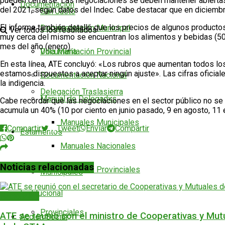
pueden cerrarse. Las negociaciones se deben mantener abiertas p
Documentación
del 2021, según datos del Indec. Cabe destacar que en diciembr
San Justo
El informe también detalló que los precios de algunos productos
Documentación Municipal
Ver todos los resultados
muy cerca del mismo se encuentran los alimentos y bebidas (50,3
mes del año (enero).
Documentación Provincial
Villa María
En esta línea, ATE concluyó: «Los rubros que aumentan todos l
estamos dispuestos a aceptar ningún ajuste». Las cifras oficial
Documentación Nacional
la indigencia.
Delegación Traslasierra
Manual de Delegadxs
Cabe recordar que las negociaciones en el sector público no se c
acumula un 40% (10 por ciento en junio pasado, 9 en agosto, 11 
Manuales Municipales
Compartir
Tweet
Enviar
Compartir
Estamentos
Manuales Nacionales
Noticias relacionadas
Manuales Provinciales
Municipales
Institucional
Nacionales
Provinciales
ATE se reunió con el ministro de Cooperativas y Mutu
Acción Social