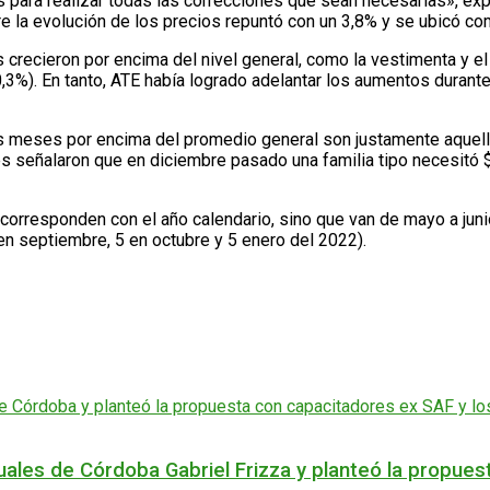
ara realizar todas las correcciones que sean necesarias», expli
e la evolución de los precios repuntó con un 3,8% y se ubicó co
 crecieron por encima del nivel general, como la vestimenta y el
%). En tanto, ATE había logrado adelantar los aumentos durante e
os meses por encima del promedio general son justamente aquell
es señalaron que en diciembre pasado una familia tipo necesitó $
orresponden con el año calendario, sino que van de mayo a junio 
en septiembre, 5 en octubre y 5 enero del 2022).
ales de Córdoba Gabriel Frizza y planteó la propuest