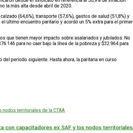
caron desde el sindicato en referencia al 50,9% de inflación
mo la más alta desde abril de 2020.
 calzado (64,6%), transporte (57,6%), gastos de salud (51,8%) y
l último encuentro paritario y acordó un 5% extra para el primer
os que tienen mayor impacto sobre asalariados y jubilados. No
76.146 para no caer bajo la línea de la pobreza y $32.964 para
del periodo siguiente. Hasta ahora, la paritaria en curso
a con capacitadores ex SAF y los nodos territoriales