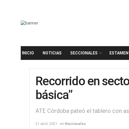
INICIO
NOTICIAS
SECCIONALES
ESTAMEN
Recorrido en secto
básica”
ATE Córdoba pateó el tablero con as
21 abril, 2021
en
Nacionales