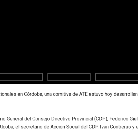
acionales en Córdoba, una comitiva de ATE estuvo hoy desarrolla
o General del Consejo Directivo Provincial (CDP), Federico Giulian
Alcoba, el secretario de Acción Social del CDP, Ivan Contreras y