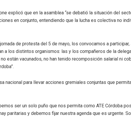
tone explicó que en la asamblea “se debatió la situación del sect
ones en conjunto, entendiendo que la lucha es colectiva no indi
jornada de protesta del 5 de mayo, los convocamos a participar,
an a los distintos organismos: las y los compañeros de la delegac
, no están vacunados, no han tenido recomposición salarial ni co
rdoba”.
 nacional para llevar acciones gremiales conjuntas que permita
debemos ser un solo puño que nos permita como ATE Córdoba posi
ay paritarias y debemos fijar nuestra agenda que es urgente. S