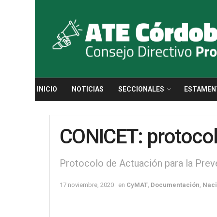
INICIO
NOTICIAS
SECCIONALES
ESTAMEN
CONICET: protocolo
Protocolo de Actuación para la Preve
17 noviembre, 2020
en
CyMAT
,
Documentación
,
Naci