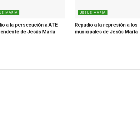
US MARÍA
JESUS MARÍA
io a la persecución a ATE
Repudio a la represión a los
ntendente de Jesús María
municipales de Jesús María