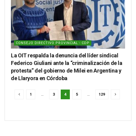
CONSEJO DIRECTIVO PROVINCIAL - CDP
La OIT respalda la denuncia del líder sindical
Federico Giuliani ante la “criminalización de la
protesta” del gobierno de Milei en Argentina y
de Llaryora en Córdoba
1
…
3
4
5
…
129