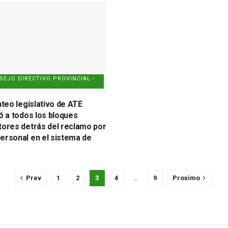
SEJO DIRECTIVO PROVINCIAL -
nteo legislativo de ATE
có a todos los bloques
tores detrás del reclamo por
ersonal en el sistema de
Prev
1
2
3
4
…
9
Proximo