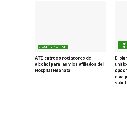
CON
ACCIÓN SOCIAL
CDP
ATE entregó rociadores de
El pla
alcohol para las y los afiliados del
unifi
Hospital Neonatal
oposi
más p
salud