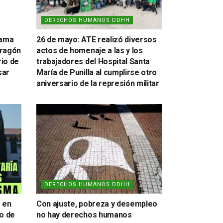
DERECHOS HUMANOS DDHH
lama
26 de mayo: ATE realizó diversos
Aragón
actos de homenaje a las y los
rio de
trabajadores del Hospital Santa
sar
María de Punilla al cumplirse otro
aniversario de la represión militar
DERECHOS HUMANOS DDHH
 en
Con ajuste, pobreza y desempleo
o de
no hay derechos humanos