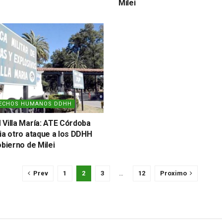
Milei
ECHOS HUMANOS DDHH
Villa María: ATE Córdoba
ia otro ataque a los DDHH
obierno de Milei
Prev
1
2
3
…
12
Proximo