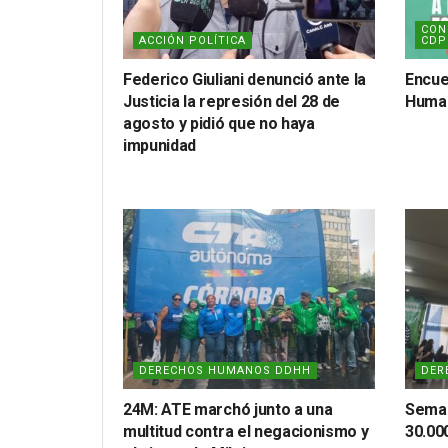
CON
ACCIÓN POLÍTICA
CDP
Federico Giuliani denunció ante la
Encue
Justicia la represión del 28 de
Huma
agosto y pidió que no haya
impunidad
DERECHOS HUMANOS DDHH
DER
24M: ATE marchó junto a una
Seman
multitud contra el negacionismo y
30.00