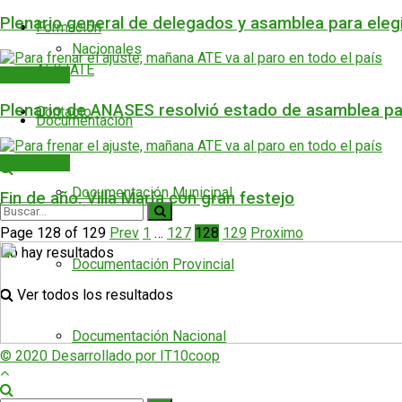
Plenario general de delegados y asamblea para elegi
Formación
Nacionales
AFILIATE
Nacionales
Plenario de ANASES resolvió estado de asamblea p
Contacto
Documentación
Nacionales
Documentación Municipal
Fin de año: Villa María con gran festejo
Page 128 of 129
Prev
1
…
127
128
129
Proximo
No hay resultados
Documentación Provincial
Ver todos los resultados
Documentación Nacional
© 2020 Desarrollado por IT10coop