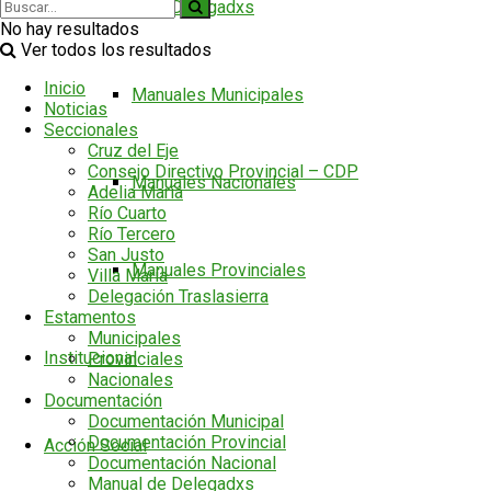
Manual de Delegadxs
No hay resultados
Ver todos los resultados
Inicio
Manuales Municipales
Noticias
Seccionales
Cruz del Eje
Consejo Directivo Provincial – CDP
Manuales Nacionales
Adelia María
Río Cuarto
Río Tercero
San Justo
Manuales Provinciales
Villa María
Delegación Traslasierra
Estamentos
Municipales
Institucional
Provinciales
Nacionales
Documentación
Documentación Municipal
Documentación Provincial
Acción Social
Documentación Nacional
Manual de Delegadxs