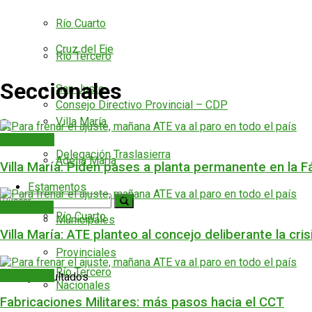
Río Cuarto
Cruz del Eje
Río Tercero
Seccionales
San Justo
Consejo Directivo Provincial – CDP
Villa María
Nacionales
Delegación Traslasierra
Adelia María
Villa María: Piden pases a planta permanente en la Fá
Estamentos
Hospitales
Río Cuarto
Municipales
Villa María: ATE planteo al concejo deliberante la cris
Provinciales
Río Tercero
Nacionales
No hay resultados
Nacionales
Fabricaciones Militares: más pasos hacia el CCT