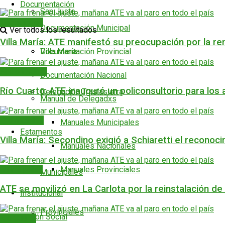
Documentación
San Justo
Seccionales
Documentación Municipal
Ver todos los resultados
Villa María: ATE manifestó su preocupación por la re
Documentación Provincial
Villa María
Acción Social
Documentación Nacional
Río Cuarto: ATE inauguró un policonsultorio para los a
Delegación Traslasierra
Manual de Delegadxs
Provinciales
Manuales Municipales
Estamentos
Villa María: Secondino exigió a Schiaretti el reconoc
Manuales Nacionales
Municipales
Manuales Provinciales
Municipales
ATE se movilizó en La Carlota por la reinstalación d
Institucional
Provinciales
Acción Social
Río Cuarto